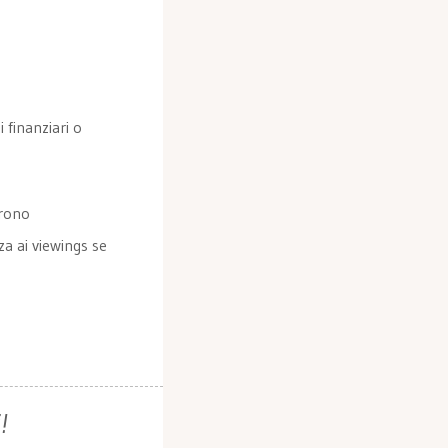
 finanziari o
frono
nza ai viewings se
!