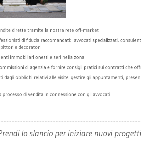
vendite dirette tramite la nostra rete off-market
ssionisti di fiducia raccomandati: avvocati specializzati, consulenti
, pittori e decoratori
enti immobiliari onesti e seri nella zona
ommissioni di agenzia e fornire consigli pratici sui contratti che of
nti dagli obblighi relativi alle visite: gestire gli appuntamenti, prese
 processo di vendita in connessione con gli avvocati
Prendi lo slancio per iniziare nuovi progetti